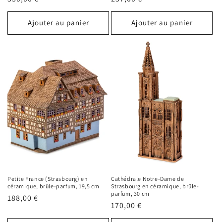
habituel
habituel
Ajouter au panier
Ajouter au panier
Petite France (Strasbourg) en
Cathédrale Notre-Dame de
céramique, brûle-parfum, 19,5 cm
Strasbourg en céramique, brûle-
parfum, 30 cm
Prix
188,00 €
Prix
170,00 €
habituel
habituel