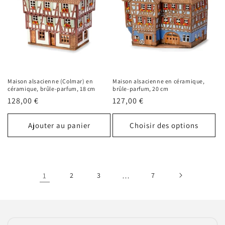
Maison alsacienne (Colmar) en
Maison alsacienne en céramique,
céramique, brûle-parfum, 18 cm
brûle-parfum, 20 cm
Prix
128,00 €
Prix
127,00 €
habituel
habituel
Ajouter au panier
Choisir des options
1
2
3
…
7