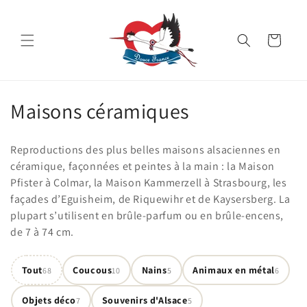
et
passer
au
Panier
contenu
C
Maisons céramiques
o
Reproductions des plus belles maisons alsaciennes en
l
céramique, façonnées et peintes à la main : la Maison
Pfister à Colmar, la Maison Kammerzell à Strasbourg, les
l
façades d’Eguisheim, de Riquewihr et de Kaysersberg. La
e
plupart s’utilisent en brûle-parfum ou en brûle-encens,
de 7 à 74 cm.
c
t
Tout
Coucous
Nains
Animaux en métal
68
10
5
6
i
Objets déco
Souvenirs d'Alsace
7
5