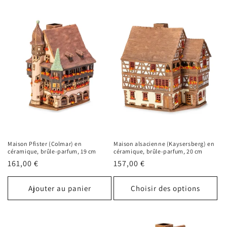
Maison Pfister (Colmar) en
Maison alsacienne (Kaysersberg) en
céramique, brûle-parfum, 19 cm
céramique, brûle-parfum, 20 cm
Prix
161,00 €
Prix
157,00 €
habituel
habituel
Ajouter au panier
Choisir des options