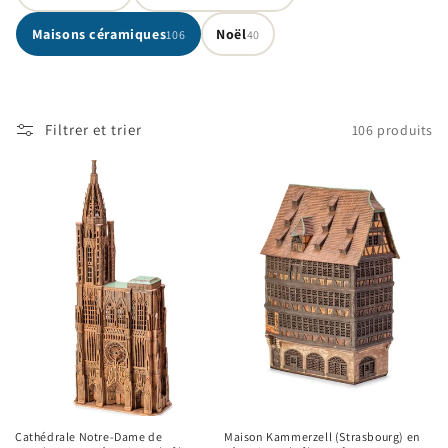
o
Maisons céramiques
Noël
106
40
n
:
Filtrer et trier
106 produits
Cathédrale Notre-Dame de
Maison Kammerzell (Strasbourg) en