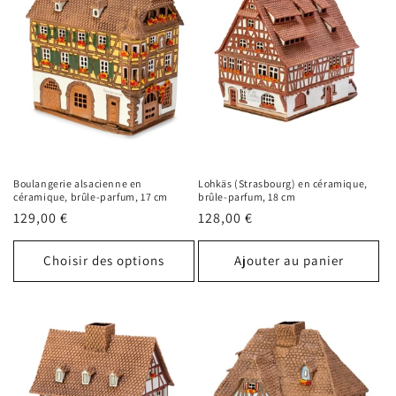
Boulangerie alsacienne en
Lohkäs (Strasbourg) en céramique,
céramique, brûle-parfum, 17 cm
brûle-parfum, 18 cm
Prix
129,00 €
Prix
128,00 €
habituel
habituel
Choisir des options
Ajouter au panier