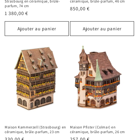
Strasbourg en céramique, brûle-
céramique, brûle-parfum, 46 cm
parfum, 74 cm
Prix
850,00 €
Prix
1 380,00 €
habituel
habituel
Ajouter au panier
Ajouter au panier
Maison Kammerzell (Strasbourg) en
Maison Pfister (Colmar) en
céramique, brûle-parfum, 23 cm
céramique, brûle-parfum, 26 cm
Prix
330,00 €
Prix
257,00 €