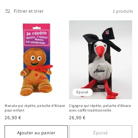
o
Filtrer et trier
2 produits
n
:
Épuisé
Manala qui répète, peluche d’Alsace
Cigogne qui répète, peluche d’Alsace
pour enfant
avec coiffe traditionnelle
Prix
26,90 €
Prix
26,90 €
habituel
habituel
Ajouter au panier
Épuisé