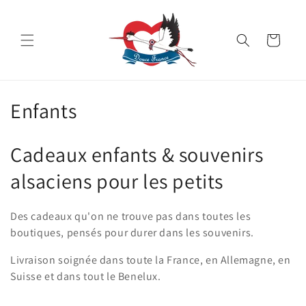
et
passer
au
Panier
contenu
C
Enfants
o
Cadeaux enfants & souvenirs
l
alsaciens pour les petits
l
e
Des cadeaux qu'on ne trouve pas dans toutes les
boutiques, pensés pour durer dans les souvenirs.
c
Livraison soignée dans toute la France, en Allemagne, en
t
Suisse et dans tout le Benelux.
i